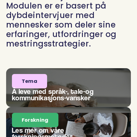
Modulen er er basert på
dybdeintervjuer med
mennesker som deler sine
erfaringer, utfordringer og
mestringsstrategier.
Tema
Å leve med språk-, tale-og
kommunikasjons-vansker
Forskning
Les mer om våre
forskningsmetoder